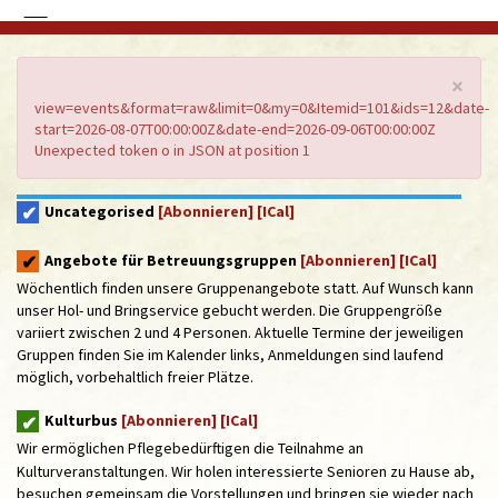
×
view=events&format=raw&limit=0&my=0&Itemid=101&ids=12&date-
start=2026-08-07T00:00:00Z&date-end=2026-09-06T00:00:00Z
Unexpected token o in JSON at position 1
Uncategorised
[Abonnieren]
[ICal]
Angebote für Betreuungsgruppen
[Abonnieren]
[ICal]
Wöchentlich finden unsere Gruppenangebote statt. Auf Wunsch kann
unser Hol- und Bringservice gebucht werden. Die Gruppengröße
variiert zwischen 2 und 4 Personen. Aktuelle Termine der jeweiligen
Gruppen finden Sie im Kalender links, Anmeldungen sind laufend
möglich, vorbehaltlich freier Plätze.
Kulturbus
[Abonnieren]
[ICal]
Wir ermöglichen Pflegebedürftigen die Teilnahme an
Kulturveranstaltungen. Wir holen interessierte Senioren zu Hause ab,
besuchen gemeinsam die Vorstellungen und bringen sie wieder nach