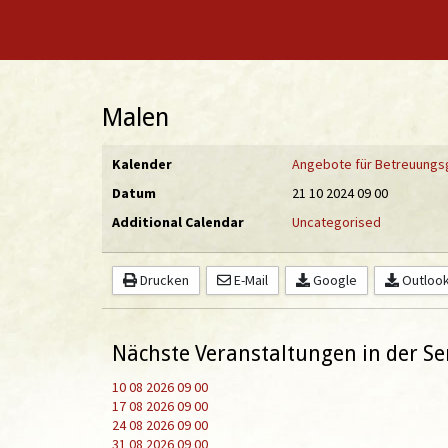
Malen
Kalender
Angebote für Betreuung
Datum
21 10 2024
09 00
Additional Calendar
Uncategorised
Drucken
E-Mail
Google
Outlook 
Nächste Veranstaltungen in der Se
10 08 2026
09 00
17 08 2026
09 00
24 08 2026
09 00
31 08 2026
09 00