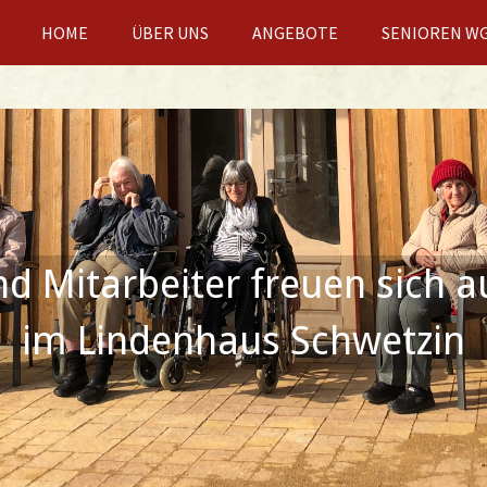
HOME
ÜBER UNS
ANGEBOTE
SENIOREN W
 Mitarbeiter freuen sich a
im Lindenhaus Schwetzin