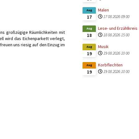
Malen
Aug
17 08 2026
09 00
17
Lese- und Erzählkreis
Aug
uns großzügige Räumlichkeiten mit
18 08 2026
15 00
18
ll wird das Eichenparkett verlegt,
freuen uns riesig auf den Einzug im
Musik
Aug
19 08 2026
10 00
19
Korbflechten
Aug
19 08 2026
10 00
19