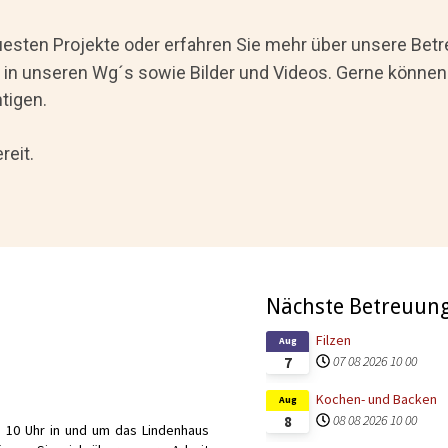
uesten Projekte oder erfahren Sie mehr über unsere Betr
 in unseren Wg´s sowie Bilder und Videos. Gerne können
tigen.
reit.
Nächste Betreuun
Filzen
Aug
07 08 2026
10 00
7
Kochen- und Backen
Aug
08 08 2026
10 00
8
b 10 Uhr in und um das Lindenhaus