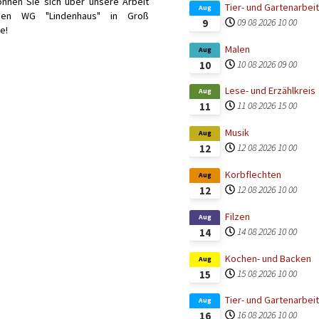
nnen Sie sich über unsere Arbeit
Tier- und Gartenarbeit
Aug
uen WG "Lindenhaus" in Groß
09 08 2026
10 00
9
e!
Malen
Aug
10 08 2026
09 00
10
Lese- und Erzählkreis
Aug
11 08 2026
15 00
11
Musik
Aug
12 08 2026
10 00
12
Korbflechten
Aug
12 08 2026
10 00
12
Filzen
Aug
14 08 2026
10 00
14
Kochen- und Backen
Aug
15 08 2026
10 00
15
Tier- und Gartenarbeit
Aug
16 08 2026
10 00
16